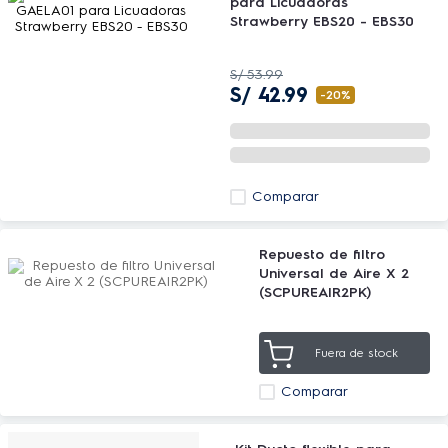
para Licuadoras
Strawberry EBS20 - EBS30
S/
53
.
99
S/
42
.
99
-
20%
Comparar
Repuesto de filtro
Universal de Aire X 2
(SCPUREAIR2PK)
Fuera de stock
Comparar