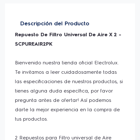
2 Repuestos para Filtro universal de Aire
SCPUREAIR2PK Mantiene su congelador y
refrigerador con olor fresco durante cualquier
Descripción del Producto
temporada,
Repuesto De Filtro Universal De Aire X 2 - 
El filtro de aire PURE AIR esta diseñado con bloques
SCPUREAIR2PK
de Carbono que remueven los olores no deseados
de su refrigerador o congelador.
Bienvenido nuestra tienda oficial Electrolux. 
Te invitamos a leer cuidadosamente todas 
las especificaciones de nuestros productos, si 
tienes alguna duda específica, por favor 
pregunta antes de ofertar! Así podemos 
darte la mejor experiencia en la compra de 
tus productos. 
2 Repuestos para Filtro universal de Aire 