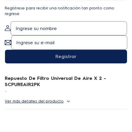
Regístrese para recibir una notificación tan pronto como
regrese
Registrar
Repuesto De Filtro Universal De Aire X 2 -
SCPUREAIR2PK
Bienvenido nuestra tienda oficial Electrolux. Te
Ver más detalles del producto
invitamos a leer cuidadosamente todas las
especificaciones de nuestros productos, si tienes
alguna duda específica, por favor pregunta antes de
ofertar! Así podemos darte la mejor experiencia en la
compra de tus productos.