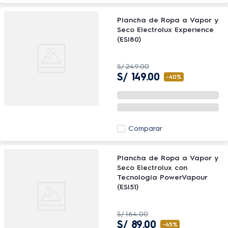
Plancha de Ropa a Vapor y
Seco Electrolux Experience
(ESI80)
S/
249
.
00
S/
149
.
00
-
40%
Comparar
Plancha de Ropa a Vapor y
Seco Electrolux con
Tecnología PowerVapour
(ESI51)
S/
164
.
00
S/
89
.
00
-
45%