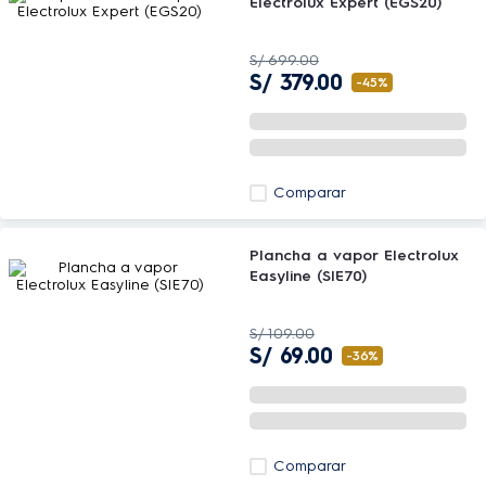
Electrolux Expert (EGS20)
S/
699
.
00
S/
379
.
00
-
45%
Comparar
Plancha a vapor Electrolux
Easyline (SIE70)
S/
109
.
00
S/
69
.
00
-
36%
Comparar