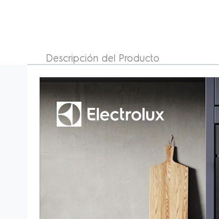
Horno Empotrable A Gas Electrolux Grill
80LT Black (OE8GL)
Descripción del Producto