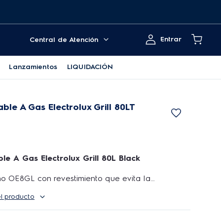
Entrar
Central de Atención
Lanzamientos
LIQUIDACIÓN
le A Gas Electrolux Grill 80LT
e A Gas Electrolux Grill 80L Black
o OE8GL con revestimiento que evita la
rasa y facilita la eliminación de manchas,
el producto
nas redondeadas y sin huecos que facilitan la