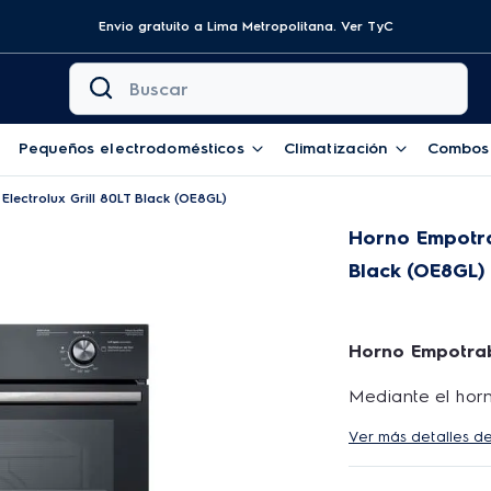
Envio gratuito a Lima Metropolitana.
Ver TyC
Buscar
Pequeños electrodomésticos
Climatización
Combos
lectrolux Grill 80LT Black (OE8GL)
Horno Empotrab
Black (OE8GL)
Horno Empotrabl
Mediante el horn
acumulación de g
Ver más detalles d
además de esqui
limpieza diaria.