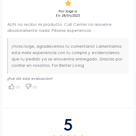
blanqueador
es la opción ideal para ropa ligeramente 
Dispensador para jabón
Por: Jorge a.
Si
En: 28/04/2025
sucia. 
en polvo
AUN no recibo mi producto. Call Center no resuelve
Motor Inverter
Si
absolutamente nada. Pésima experiencia.
¡Hola Jorge, agradecemos tu comentario! Lamentamos
esta mala experiencia con tu compra y evidenciamos
que tu pedido ya se encuentra entregado. Gracias por
confiar en nosotros. For Better Living
¿Fue útil esta evaluación?
(0)
(0)
5