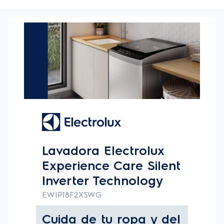
La Lavadora Electrolux Experience Care Tecnología
Inverter lava tu ropa con la mejor eficiencia y
cuidado, ofreciendo un menor impacto ambiental,
evitando el desperdicio de agua y consumo de
energía.
La Tecnología Inverter además de ser sustentable,
reduce el consumo hasta un 50% de energía, con
clasificación energética A+. Su tecnología también
minimiza hasta un 75% los ruidos durante el lavado.
La calidad y durabilidad de los productos Electrolux
aseguran los 10 años de garantía del motor. Para
mejorar aún más la eficiencia en tus lavados, la
tecnología Water Fuzzy te posibilita ahorrar en cada
ciclo de lavado, gracias a la medición automática
del nivel de agua.
La lavadora también cuenta con la Función Ahorro
de Agua, que ahorra hasta un 45% de agua por ciclo
de lavado.