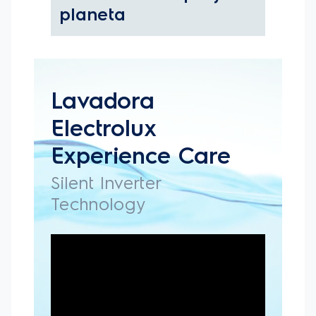
El Programa Rápido 23 minutos, al seleccionar el nivel
medio de agua, te ayuda a optimizar tu tiempo y
cuidar de tus prendas. Evitando el desgaste de las
telas, es la opción ideal para ropa ligeramente sucia.