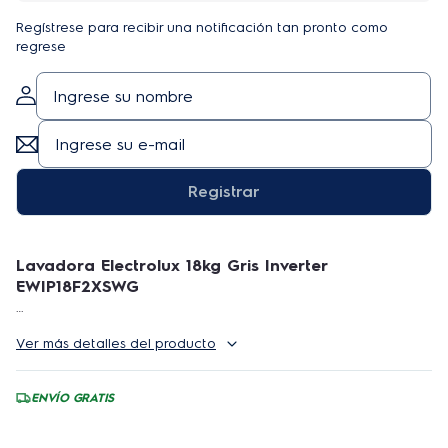
Regístrese para recibir una notificación tan pronto como
regrese
Registrar
Lavadora Electrolux 18kg Gris Inverter
EWIP18F2XSWG
Bienvenido nuestra tienda oficial Electrolux. Te
Ver más detalles del producto
invitamos a leer cuidadosamente todas las
especificaciones de nuestros productos, si tienes
alguna duda específica, por favor pregunta antes de
ENVÍO GRATIS
ofertar! Así podemos darte la mejor experiencia en la
compra de tus productos.