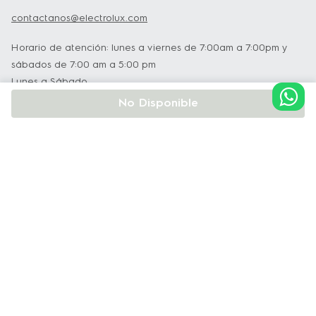
contactanos@electrolux.com
Horario de atención: lunes a viernes de 7:00am a 7:00pm y
sábados de 7:00 am a 5:00 pm
Lunes a Sábado
No Disponible
Institucional
Soporte y Servicio Técnico
Políticas
Terminos y Condiciones
Política de Privacidad y Protección de Datos