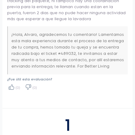
tracking del paquete, ni tampoco hay una coordinación
Alto del producto
111.5cm
previa para la entrega, te llaman cuando estan en la
Electrolux aseguran los 10 años de garantía 
empaquetado
puerta, fueron 2 dias que no pude hacer ninguna actividad
del motor. Para mejorar aún más la eficiencia 
Ancho del producto
más que esperar a que llegue la lavadora
70.5cm
empaquetado
en tus lavados, la tecnología Water Fuzzy te 
Profundo del producto
¡Hola, Alvaro, agradecemos tu comentario! Lamentamos
posibilita ahorrar en cada ciclo de lavado, 
73.5cm
empaquetado
esta mala experiencia durante el proceso de la entrega
gracias a la medición automática del nivel 
de tu compra, hemos tomado tu queja y se encuentra
Peso del producto
55 kg
de agua. 
radicada bajo el ticket #489032‬, te invitamos a estar
empaquetado
muy atento a tus medios de contacto, por allí estaremos
Dispensador de
enviando información relevante. For Better Living
Si
suavizante
La lavadora también cuenta con la Función 
¿Fue útil esta evaluación?
Ahorro de Agua, que ahorra hasta un 45% 
Dispensador de
Si
detergente
(0)
(0)
de agua por ciclo de lavado. 
1 año en el produto /10
Garantía
años en el motor
El Programa Rápido 23 minutos, al 
Niveles de temperatura
Fria - Caliente
seleccionar el nivel medio de agua, te 
1
Instalación Gratuita
No
ayuda a optimizar tu tiempo y cuidar de tus 
Dispensador de
No
prendas. Evitando el desgaste de las telas, 