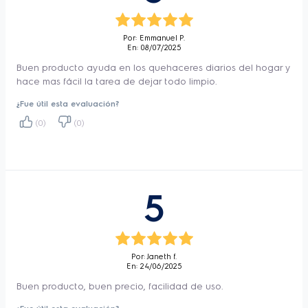
Peso Producto
3,7 kg
Por: Emmanuel P.
Peso embalaje
5,5 kg
En: 08/07/2025
Garantia
1 Año Producto
Buen producto ayuda en los quehaceres diarios del hogar y
hace mas fácil la tarea de dejar todo limpio.
Instalación Gratuita
No
¿Fue útil esta evaluación?
Capacidad
Paper Bag 3,7L - Barrel (10L)
(0)
(0)
Voltaje
220V
Bateria
No
Color
Negro - Amarillo
5
Frecuencia
50-60Hz
Potencia
1250W
2 round pins 4mm NBR
Tipo de enchufe
14136
Por: Janeth f.
En: 24/06/2025
Longitud manguera/Tubo
1,5
Buen producto, buen precio, facilidad de uso.
(m)