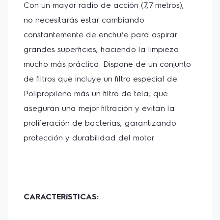
Con un mayor radio de acción (7,7 metros), 
-Mayor autonomía de limpieza:
Rango de limpieza
de 7,7 m para una mayor autonomía y sin la
no necesitarás estar cambiando 
necesidad de cambiar de tomacorrientes.
constantemente de enchufe para aspirar 
-
Función soplo:
Además de la limpieza, se puede
grandes superficies, haciendo la limpieza 
utilizar para inflar globos, colchones de aire,
mucho más práctica. Dispone de un conjunto 
encender el fuego de la parrilla para sus asados y
mucho más.
de filtros que incluye un filtro especial de 
Polipropileno más un filtro de tela, que 
-Versatilidad para todas las superficies:
Posee
boquilla para apta para madera, laminado,
aseguran una mejor filtración y evitan la 
cerámica, alfombras, tapicería y cortinas.
proliferación de bacterias, garantizando 
protección y durabilidad del motor. 
CARACTERíSTICAS: