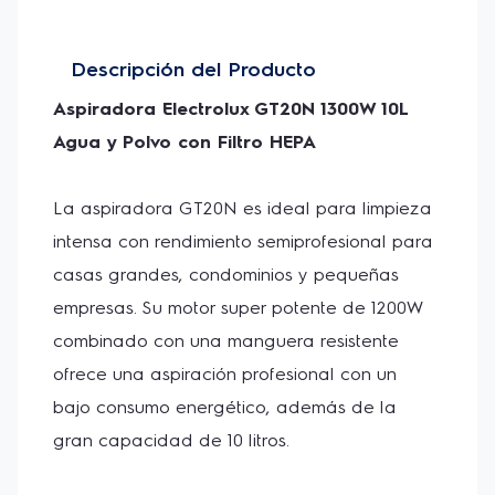
capacidad de 10 litros.
Con un mayor radio de acción (7,7 metros), no
Descripción del Producto
necesitarás estar cambiando constantemente de
enchufe para aspirar grandes superficies, haciendo la
Aspiradora Electrolux GT20N 1300W 10L 
limpieza mucho más práctica. Dispone de un conjunto
Agua y Polvo con Filtro HEPA
de filtros que incluye un filtro especial de Polipropileno
más un filtro de tela, que aseguran una mejor
filtración y evitan la proliferación de bacterias,
La aspiradora GT20N es ideal para limpieza 
garantizando protección y durabilidad del motor.
intensa con rendimiento semiprofesional para 
casas grandes, condominios y pequeñas 
CARACTERíSTICAS:
empresas. Su motor super potente de 1200W 
combinado con una manguera resistente 
-Excelente rendimiento:
1200W de potencia, gran
poder de succión.
ofrece una aspiración profesional con un 
bajo consumo energético, además de la 
-Más versatilidad en la limpieza:
Versátil y eficiente
que ofrece la alta productividad requerida en el
gran capacidad de 10 litros. 
mercado de la limpieza profesional.