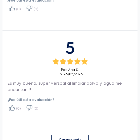
Radio de acción
7,7 m
¿Fue útil esta evaluación?
(0)
(0)
Filtro Principal
Filtro PP + Textil Filter
Control de Potencia
No
Accesorios
Tapicería, Grieta 32mm
5
Almacenamiento
No
accesorios
Medida cable Electrico
5 m
Nivel de Ruido
94dB
Por: Ana S.
En: 26/05/2025
Enrollador de cable
Sí
Automatico
Es muy buena, super versátil al limpiar polvo y agua me
encantan!!!
Velocidades
1
¿Fue útil esta evaluación?
(0)
(0)
Cargar más