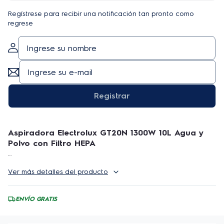
Regístrese para recibir una notificación tan pronto como
regrese
Registrar
Aspiradora Electrolux GT20N 1300W 10L Agua y
Polvo con Filtro HEPA
La aspiradora GT20N es ideal para limpieza intensa
Ver más detalles del producto
con rendimiento semiprofesional para casas grandes,
condominios y pequeñas empresas. Su motor super
potente de 1200W combinado con una manguera
ENVÍO GRATIS
resistente ofrece una aspiración profesional con un
bajo consumo energético, además de la gran