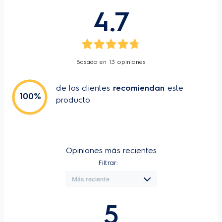
4.7
52 cm
33 cm
Alto
Ancho
Basado en
13
opiniones
-
3,7 kg
Profundidad
Peso
de los clientes
recomiendan
este
100
%
producto
Especificaciones Técnicas
Alto
52 cm
Opiniones más recientes
Alto (embalaje)
63 cm
Filtrar:
Ancho
33 cm
Ancho (embalaje)
35 cm
5
Profundo
33 cm
Profundo (embalaje)
34 cm