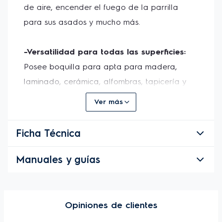
de aire, encender el fuego de la parrilla 
para sus asados y mucho más. 
-Versatilidad para todas las superficies:
Posee boquilla para apta para madera, 
laminado, cerámica, alfombras, tapicería y 
cortinas.
Ver más
Ficha Técnica
Manuales y guías
Dimensiones del producto:
Sin caja
Con caja
Manuales y
Opiniones de clientes
guías