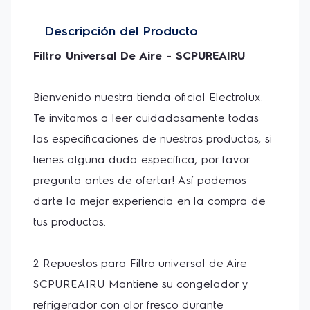
con olor fresco durante cualquier temporada.
Descripción del Producto
El filtro de aire PURE AIR esta diseñado con bloques
de Carbono que remueven los olores no deseados
Filtro Universal De Aire - SCPUREAIRU
de su refrigerador o congelador.
Bienvenido nuestra tienda oficial Electrolux. 
Te invitamos a leer cuidadosamente todas 
las especificaciones de nuestros productos, si 
tienes alguna duda específica, por favor 
pregunta antes de ofertar! Así podemos 
darte la mejor experiencia en la compra de 
tus productos. 
2 Repuestos para Filtro universal de Aire 
SCPUREAIRU Mantiene su congelador y 
refrigerador con olor fresco durante 