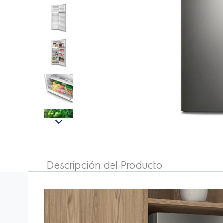
Refrigerador Electrolux No Frost Top
Mount 251L ERT28F2P4AS
Descripción del Producto