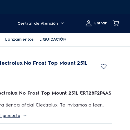
Entrar
Central de Atención
Lanzamientos
LIQUIDACIÓN
lectrolux No Frost Top Mount 251L
lectrolux No Frost Top Mount 251L ERT28F2P4AS
a tienda oficial Electrolux. Te invitamos a leer
odas las especificaciones de nuestros productos,
el producto
 duda específica, por favor pregunta antes de
emos darte la mejor experiencia en la compra de