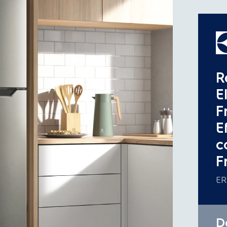
-ICE TWISTER:
H
aún más refresc
-BANDEJAS EN 
templado te ent
facilitar la limpie