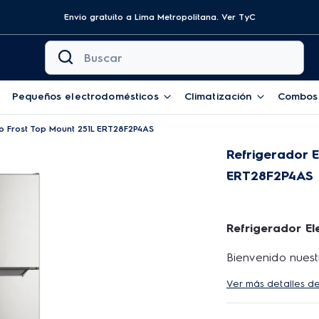
Envio gratuito a Lima Metropolitana.
Ver TyC
Buscar
Pequeños electrodomésticos
Climatización
Combos
No Frost Top Mount 251L ERT28F2P4AS
Refrigerador E
ERT28F2P4AS
Refrigerador E
Bienvenido nuestr
cuidadosamente t
Ver más detalles d
si tienes alguna
ofertar! Así pod
tus productos.