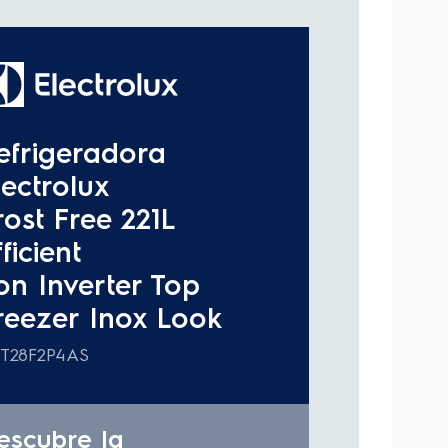
ielo siempre a mano para que tengas tus bebidas
antes.
VIDRIO TEMPLADO:
Sus bandejas de vidrio
regan gran resistencia y durabilidad además de
za.