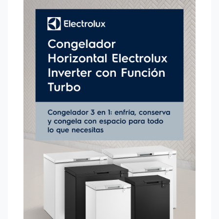
Su
Capacidad
te permite guardar más alimentos sin
complicaciones, mientras que la
Canasta Plástica
facilita la organización de tus productos y bebidas.
Con la
luz LED
, todo queda visible al instante y,
además, consumes menos energía.
Las ruedas facilitan la organización y el traslado del
congelador y, para mayor tranquilidad, cuenta con
una
Llave de seguridad
. Mejor aún, el sistema utiliza
Gas Ecológico R600
, que protege la capa de ozono
y contribuye a un futuro más verde para todos.