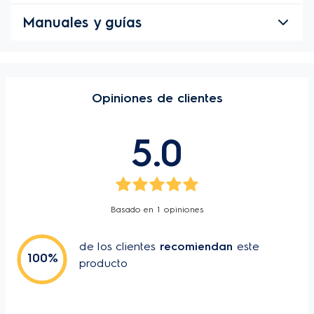
Manuales y guías
Dimensiones del producto:
Sin caja
Con caja
Manuales y
guías
Opiniones de clientes
82,8 cm
98,4 cm
5.0
Alto
Ancho
Basado en
1
opiniones
571 mm
34 kg
Profundidad
Peso
de los clientes
recomiendan
este
100
%
producto
Especificaciones Técnicas
Eficiencia Energetica
A