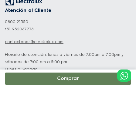
58,5 cm
empaquetado
Atención al Cliente
Peso Bruto
40 kg
0800 21550
2 ruedas + 2 patas
Patas ajustables
+51 952087778
niveladoras
Orientación
Horizontal
contactanos@electrolux.com
Refrigerante
R600
Horario de atención: lunes a viernes de 7:00am a 7:00pm y
Voltaje/Frecuencia
220V/60Hz
sábados de 7:00 am a 5:00 pm
Tipo de producto
Congelador horizontal
Lunes a Sábado
Garantía del compresor
10 años
Comprar
Rango de voltaje
187V-243V
Clasificación de estrellas
4 estrellas
Institucional
Retención de
20,5 horas
temperatura
Soporte y Servicio Técnico
Voltage
220V
Tecnologia
Inverter