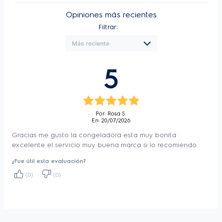
Profundo
57,1 cm
Opiniones más recientes
Filtrar:
Clase Climatica
T
Capacidad de
11.5 kg/24h
Congelamiento (kg/24h)
5
Estrellas
4 estrellas
Volumen/Capacidad
245 L
Tecnología del
Inverter
Compresor
Por: Rosa S.
En: 20/07/2026
Potencia (W)
85 W
Gracias me gusto la congeladora esta muy bonita
Consumo de Energía
excelente el servicio muy buena marca si lo recomiendo
310 kWh/año
declarado (kWh/year)
¿Fue útil esta evaluación?
Rango de Temperatura
0~-26ºC
(0)
(0)
(°C)
2 ruedas + 2 patas
Pies Niveladores
niveladoras
2 ruedas + 2 patas