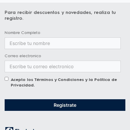
Ruedas
niveladoras
Para recibir descuentos y novedades, realiza tu
Tipo de Refrigerador
Frost
registro.
Peso Producto
34 kg
Tipo
Horizontal
Nombre Completo
Modelo
EFH25S2P5AW
Color
Blanco
Correo electronico
Clasificación Energética
A
Capacidad neta
245 L
Alto del producto
Acepto los
Términos y Condiciones
y la
Política de
89 cm
empaquetado
Privacidad
.
Alto
82,8 cm
Ancho del producto
Registrate
101 cm
empaquetado
Ancho
98,4 cm
Profundo del producto