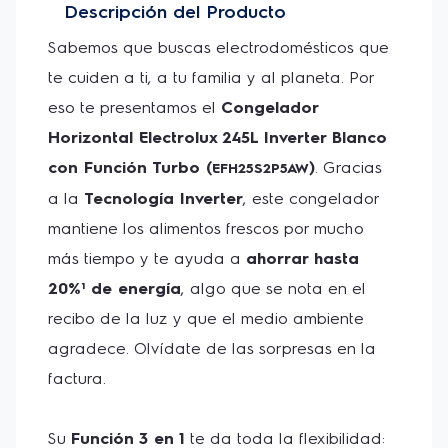
Descripción del Producto
Su
Capacidad
te permite guardar más alimentos sin
complicaciones, mientras que la
Canasta Plástica
Sabemos que buscas electrodomésticos que 
facilita la organización de tus productos y bebidas.
te cuiden a ti, a tu familia y al planeta. Por 
Con la
luz LED
, todo queda visible al instante y,
además, consumes menos energía.
eso te presentamos el 
Congelador 
Horizontal Electrolux 245L Inverter Blanco 
Las ruedas facilitan la organización y el traslado del
congelador y, para mayor tranquilidad, cuenta con
con Función Turbo (
)
. Gracias 
EFH25S2P5AW
una
Llave de seguridad
. Mejor aún, el sistema utiliza
a la 
Tecnología Inverter
, este congelador 
Gas Ecológico R600
, que protege la capa de ozono
y contribuye a un futuro más verde para todos.
mantiene los alimentos frescos por mucho 
más tiempo y te ayuda a 
ahorrar hasta 
20%¹ de energía
, algo que se nota en el 
recibo de la luz y que el medio ambiente 
agradece. Olvídate de las sorpresas en la 
factura.
Su 
Función 3 en 1
 te da toda la flexibilidad: 