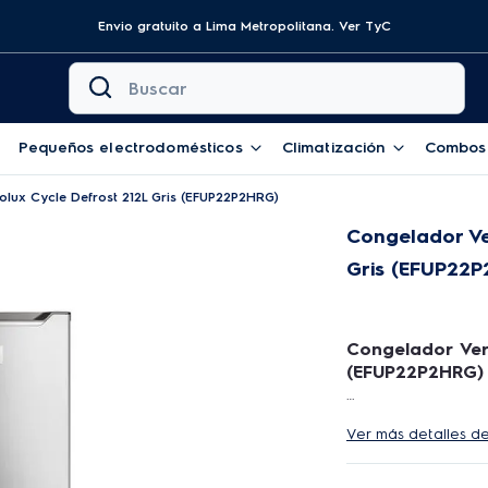
Envio gratuito a Lima Metropolitana.
Ver TyC
Buscar
Pequeños electrodomésticos
Climatización
Combos
rolux Cycle Defrost 212L Gris (EFUP22P2HRG)
Congelador Ver
Gris (EFUP22
Congelador Vert
(EFUP22P2HRG)
Bienvenido nuestr
Ver más detalles d
cuidadosamente t
si tienes alguna
ofertar! Así pod