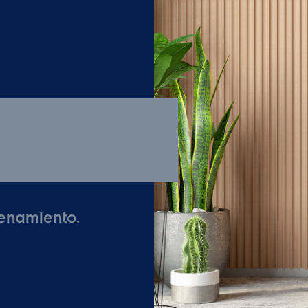
tranquilidad, po
el despacho hast
en los T&C de l
CARACTERISTIC
•Congelador 212 
•Acabado Silver
•Diseño ergonóm
•Control mecáni
•Múltiples gavet
•Descongelació
•Sistema Frost
•Condenser Ext
•Poder 127W
•Gas ecológico
•Freezer Rating 
•Capacidad de 
•Clase climatoló
•Eficiencia Energ