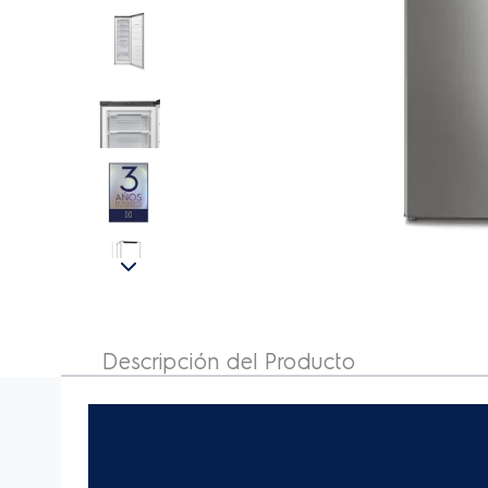
Congelador Vertical Electrolux Cycle
Defrost 212L Gris (EFUP22P2HRG)
Descripción del Producto