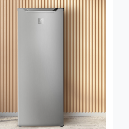
r lo que nuestros productos premium cuentan con
a el piso de tu cocina. Consulta las condiciones
a página.
AS:
litros 7 gavetas
ico
co
as extra grandes (7)
n manual
erno
 R600A
4 Estrellas
congelamiento 11kg/24h
gica T
ética A