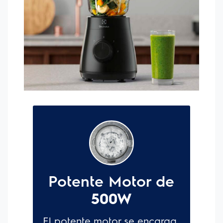
Olla Arrocera Electrolux 3,5L Efficient ERC30
La Olla Arrocera Electrolux 3,5L Efficient ERC30
ofrece más practicidad en la preparación de comidas
ya que cuenta con la función 2 en 1, permitiéndote
preparar dos alimentos al mismo tiempo.
Es posible preparar el tradicional y delicioso arroz
mientras cocinas otros alimentos, como vegetales al
vapor, manteniendo sus nutrientes, gracias al uso del
soporte de vapor.
A través del Visor Glass Technology, una tapa con
visor de vidrio, puedes seguir la preparación de tus
recetas, obteniendo resultados más precisos y
sabrosos.