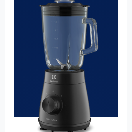
diseño diferenciado, Lograrás conseguir excelentes
resultados desde la preparación de zumos, hasta
incluso recetas con los ingredientes más pesados.
¡Cuenta con los electrodomésticos Electrolux para
que tu día a día sea mucho más práctico y
transforma tu cocina con el más alto desempeño
Funciones Extras:
-Excelente licuado con las cuchillas TruFlow™:
Las
cuchillas en acero inoxidable crean un potente efecto
remolino que mezcla los ingredientes a la perfección.
-Jarra de cristal resistente:
Fácil de limpiar y no se
decolora ni absorbe olores, con capacidad útil 1,5L y
capacidad total 1,95L.
-Potente motor de 500W:
El potente motor se
encarga de todo tipo de preparaciones, desde las
recetas más delicadas hasta las más pesadas