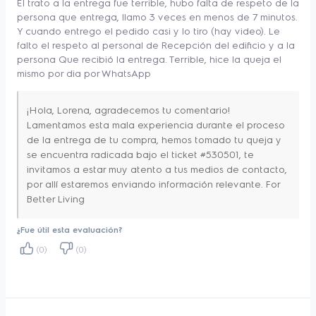
El trato a la entrega fue terrible, hubo falta de respeto de la
Sistema de bloqueo
Si
hasta para los ingredientes más pesados y 
persona que entrega, llamo 3 veces en menos de 7 minutos.
Y cuando entrego el pedido casi y lo tiro (hay video). Le
Tapa con dosificador
Si
preparar diferentes bebidas o licuados 
falto el respeto al personal de Recepción del edificio y a la
Tritura Hielos
rápidamente. 
Si
persona Que recibió la entrega. Terrible, hice la queja el
mismo por dia por WhatsApp
La batidora cuenta con 4 juegos de 
¡Hola, Lorena, agradecemos tu comentario!
cuchillas de acero inoxidable de diferente 
Lamentamos esta mala experiencia durante el proceso
diseño, tapa con dosificador y se puede 
de la entrega de tu compra, hemos tomado tu queja y
se encuentra radicada bajo el ticket #530501, te
lavar fácilmente en tu lavavajillas, unificando 
invitamos a estar muy atento a tus medios de contacto,
alto rendimiento y practicidad para tu día a 
por allí estaremos enviando información relevante. For
Better Living
día. 
¿Fue útil esta evaluación?
(0)
(0)
¿Qué tal preparar deliciosas bebidas, 
licuados y una gran variedad de recetas 
diferentes con la Licuadora Electrolux 