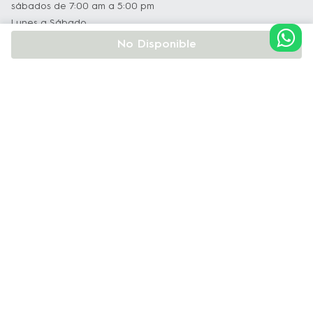
sábados de 7:00 am a 5:00 pm
desde las recetas más delicadas hasta las 
Lunes a Sábado
más pesadas 
No Disponible
-Velocidad múltiple y función pulse:
 Obtén 
Institucional
los mejores resultados para varias recetas 
con 2 velocidades variables y función pulse, 
Soporte y Servicio Técnico
ideal para picar hielo y preparar bebidas 
rápidamente.
Políticas
-Cuchillas de acero inoxidable: 
Juego de 
Terminos y Condiciones
4 cuchillas con diseño diferenciado, mezclan 
Política de Privacidad y Protección de Datos
de forma homogénea desde un zumo de 
frutas hasta el más delicioso pastel de 
Política de Cookie
chocolate.
Política de Instalación