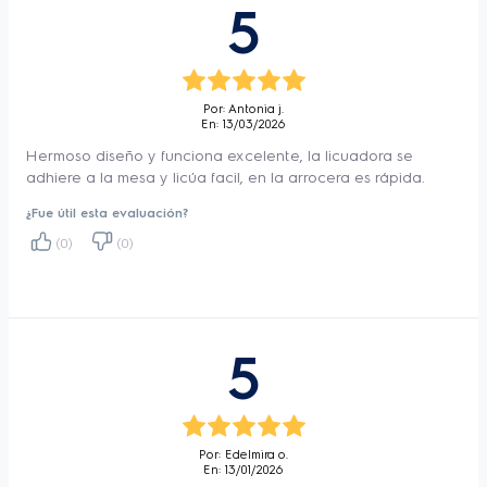
5
500w con Tecnologia TruFlow™ 
Experience?
Por: Antonia j.
Equipada con tecnología TruFlow™, que 
En: 13/03/2026
hace que los ingredientes se mezclen 
Hermoso diseño y funciona excelente, la licuadora se
adhiere a la mesa y licúa facil, en la arrocera es rápida.
fácilmente con un efecto remolino, 
¿Fue útil esta evaluación?
Generando una textura homogénea y sin 
(0)
(0)
grumos. La jarra de vidrio es más resistente y 
tiene una capacidad total de 1.95L y una 
capacidad útil de 1.5L, lo que le brinda 
mucho más espacio para preparar deliciosas 
5
bebidas. 
El motor de la licuadora Electrolux tiene una 
Por: Edelmira o.
En: 13/01/2026
potencia de 500W, lo que hace que picar y 