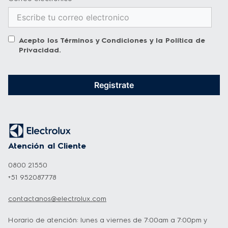
Acepto los
Términos y Condiciones
y la
Política de
Funciones Extras:
Privacidad
.
-Excelente licuado con las cuchillas 
Registrate
TruFlow™:
 Las cuchillas en acero inoxidable 
crean un potente efecto remolino que 
mezcla los ingredientes a la perfección. 
Atención al Cliente
-Jarra de cristal resistente:
Fácil de limpiar 
y no se decolora ni absorbe olores, con 
0800 21550
+51 952087778
capacidad útil 1,5L y capacidad total 1,95L. 
contactanos@electrolux.com
-Potente motor de 500W:
 El potente motor 
Horario de atención: lunes a viernes de 7:00am a 7:00pm y
se encarga de todo tipo de preparaciones, 