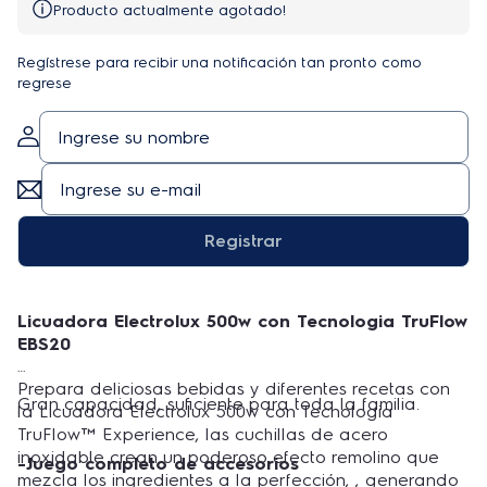
Producto actualmente agotado!
Regístrese para recibir una notificación tan pronto como
regrese
Registrar
Licuadora Electrolux 500w con Tecnologia TruFlow
EBS20
Prepara deliciosas bebidas y diferentes recetas con
Gran capacidad, suficiente para toda la familia.
la Licuadora Electrolux 500w con Tecnologia
TruFlow™ Experience, las cuchillas de acero
inoxidable crean un poderoso efecto remolino que
-Juego completo de accesorios
mezcla los ingredientes a la perfección, , generando