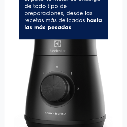
CARACTERÍSTICAS:
-
Arrocera 2 en 1:
Haz 2 preparaciones a la vez!
Utiliza el soporte de vapor para preparar todo tipo
de verduras mientras cocinas el arroz al mismo
tiempo.
-Visor Glass Technology:
A través de la cubierta
transparente, sigue la preparación y no te pierdas ni
un detalle.
-Función Mantener Caliente:
Al final de la
preparación, la arrocera detiene automáticamente el
proceso de cocción e inicia la función de mantener
caliente. Tus alimentos siempre a buena temperatura.
-Recipiente antiadherente extraíble:
Extraíble y
fácil de limpiar. El arroz no se pega a la base de la
olla. ?
-Arroz sabroso y tierno
Arroz más graneado, ligero