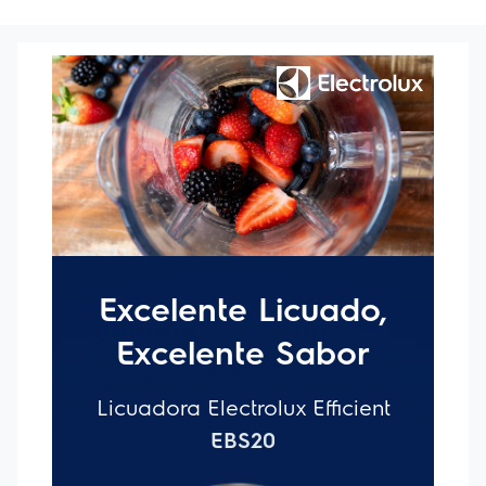
¿Qué tal preparar deliciosas bebidas, licuados y
una gran variedad de recetas diferentes con la
Licuadora Electrolux 500w con Tecnologia
TruFlow™ Experience?
Equipada con tecnología TruFlow™, que hace que
los ingredientes se mezclen fácilmente con un efecto
remolino, Generando una textura homogénea y sin
grumos. La jarra de vidrio es más resistente y tiene
una capacidad total de 1.95L y una capacidad útil de
1.5L, lo que le brinda mucho más espacio para
preparar deliciosas bebidas.
El motor de la licuadora Electrolux tiene una potencia
de 500W, lo que hace que picar y batir los
ingredientes sea más rápido y práctico, sin
sobrecargar el dispositivo. Las 2 velocidades y la
función de Pulse hacen que el uso de la licuadora
sea mucho más práctico.
Con 4 juegos de cuchillas de acero inoxidable en un