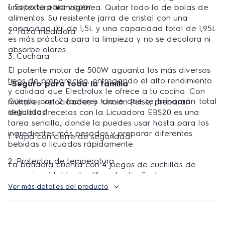
1. Soporte para vapor
una textura homogénea. Quitar todo lo de bolas de
alimentos. Su resistente jarra de cristal con una
capacidad útil de 1,5L y una capacidad total de 1,95L
2. Taza medidora
es más práctica para la limpieza y no se decolora ni
absorbe olores.
3. Cuchara
El potente motor de 500W aguanta los más diversos
tipos de preparación, entregando el alto rendimiento
-Seguro para toda la familia
y calidad que Electrolux le ofrece a tu cocina. Con
Cuenta con 2 factores clave que te brindarán total
múltiples velocidades y función Pulse, preparar
seguridad:
deliciosas recetas con la Licuadora EBS20 es una
tarea sencilla, donde la puedes usar hasta para los
ingredientes más pesados y preparar diferentes
1. Tapa con cierre de seguridad
bebidas o licuados rápidamente.
2. Protector de temperatura
La batidora cuenta con 4 juegos de cuchillas de
acero inoxidable de diferente diseño, tapa con
dosificador y se puede lavar fácilmente en tu
Ver más detalles del producto
lavavajillas, unificando alto rendimiento y practicidad
para tu día a día.