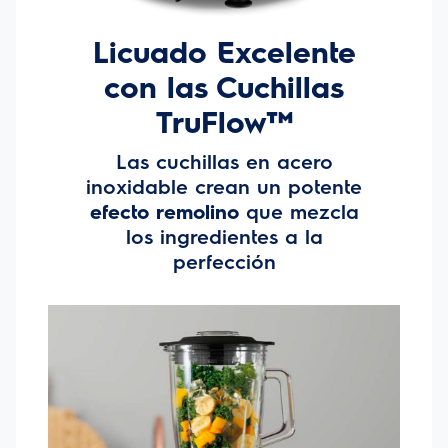
-Velocidad múltiple y función pulse:
Obtén los
mejores resultados para varias recetas con 2
velocidades variables y función pulse, ideal para
picar hielo y preparar bebidas rápidamente.
-Cuchillas de acero inoxidable:
Juego de 4
cuchillas con diseño diferenciado, mezclan de forma
homogénea desde un zumo de frutas hasta el más
delicioso pastel de chocolate.
-Incluye tapa con dosificador:
Permite añadir
ingredientes en la jarra mientras la batidora está en
marcha.
-Se puede lavar en el lavavajillas:
Facilita la
limpieza del vaso medidor, tapa, jarra, conjunto de
cuchillas.
-Base antideslizante:
Garantiza la estabilidad y
seguridad durante durante el uso y evita las caídas.