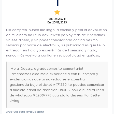
1
Quemadores
reduciendo la pérdida de calor y el tiempo 
Capacidad Litros
72,6
de cocción de los alimentos hasta en un 27%. 
Tipo de Conexión
Gas
Por: Deyssy k.
En: 23/12/2025
Iluminación
Sí
Puedes cocinar con VaporBake realzando 
No compren, nunca me llegó la cocina y pedí la devolución
Voltaje
220
los sabores por medio de la cocción a 
de mi dinero no te lo devuelven ya voy más de 2 semanas
sin ese dinero, y sin poder comprar otra cocina pésimo
vapor, mejora dos veces² la apariencia, 
Alimentación de la cocina
Gas licuado, gas natural
servicio por parte de electrolux, su publicidad es que te lo
crocancia, textura y sabor en pastas y 
Tipo de encendido
Automático
entregan en 1 día yo esperé más de 1 semana y nada,
nunca más vuelvo a confiar en su publicidad engañosa,
panes. 
Alimentación del horno
Gas
Capacidad del horno
72,6 L
¡Hola, Deyssy, agradecemos tu comentario!
Cuando solo necesitas calentar tus 
Iluminacion interior
Sí
Lamentamos esta mala experiencia con tu compra y
preparaciones, con Vapor Regenerativo es 
evidenciamos que tu novedad se encuentra
Puerta del horno
Funciones destacadas
gestionada bajo el ticket #471335, te puedes comunicar
posible restaurar el sabor y el aroma sin 
desmontable
a nuestro canal de atención 0800 21550 o nuestra línea
resecar los alimentos. 
Frecuencia
60 Hz
de whatsapp 952087778 cuando lo desees. For Better
Living
Color
Black
Para acelerar el proceso de cocción y dejar 
¿Fue útil esta evaluación?