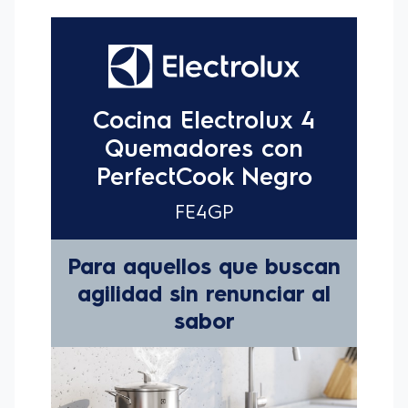
El horno está equipado con la Exclusiva Tecnología
PerfectCook, que mejora el aislamiento térmico a
través de una estructura con esquinas redondeadas,
que retienen la temperatura en el interior del horno.
Permitiendo controlar la temperatura, reduciendo la
pérdida de calor y el tiempo de cocción de los
alimentos hasta en un 27%.
Puedes cocinar con VaporBake realzando los
sabores por medio de la cocción a vapor, mejora dos
veces² la apariencia, crocancia, textura y sabor en
pastas y panes.
Cuando solo necesitas calentar tus preparaciones,
con Vapor Regenerativo es posible restaurar el sabor
y el aroma sin resecar los alimentos.
Para acelerar el proceso de cocción y dejar las
recetas más homogéneas, esta cocina Electrolux
posee el potente quemador de Triple Llama, ideal
para ollas más grandes.