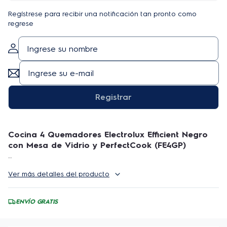
Regístrese para recibir una notificación tan pronto como
regrese
Registrar
Cocina 4 Quemadores Electrolux Efficient Negro
con Mesa de Vidrio y PerfectCook (FE4GP)
La nueva Cocina 4 Quemadores Electrolux Negro
Ver más detalles del producto
con Mesa de Vidrio y PerfectCook (FE4GP) tiene
capacidad de 72,6 litros, es práctica y funcional en el
momento cocinar deliciosas recetas en el horno,
ENVÍO GRATIS
deliciosos platos en menos tiempo y con más ahorro.