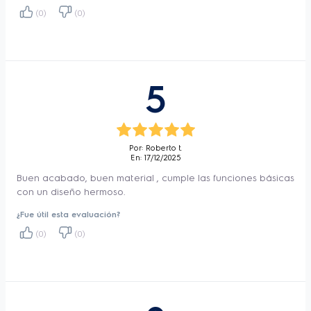
las recetas más homogéneas, esta cocina 
(0)
(0)
Electrolux posee el potente quemador de 
Triple Llama, ideal para ollas más grandes. 
5
La Mesa de Vidrio Templado, superficie lisa 
y resistente, es fácil de limpiar con un diseño 
moderno. 
Por: Roberto t.
En: 17/12/2025
Buen acabado, buen material , cumple las funciones básicas
con un diseño hermoso.
¿Fue útil esta evaluación?
(0)
(0)