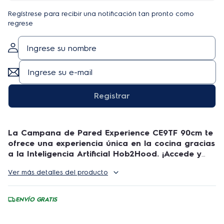
Regístrese para recibir una notificación tan pronto como
regrese
Registrar
La Campana de Pared Experience CE9TF 90cm te
ofrece una experiencia única en la cocina gracias
a la Inteligencia Artificial Hob2Hood. ¡Accede y
descúbrelo!
Ver más detalles del producto
La campana de pared Electrolux Inox Experience de
90 cm con inteligencia artificial y alta potencia de
ENVÍO GRATIS
succión (CE9TF) fue desarrollada con tecnologías
para simplificar su experiencia en la cocina,