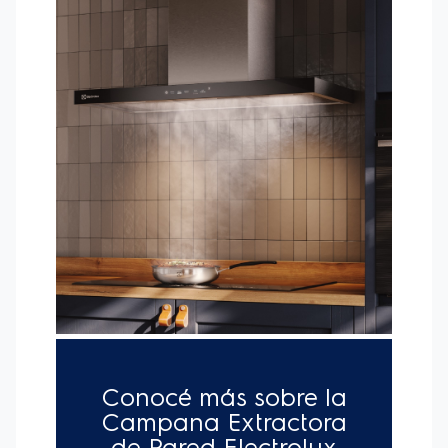
CARACTERÍSTICAS:
-Campana extractora de Pared Electrolux:
90cm
Experience con Alto poder de succión y Panel Full
Touch (CE6TF).
-Alto Poder de Succión:
Retiene humos y grasas de
una forma eficiente durante la preparación de tus
recetas. Tu cocina libre de humo y olores indeseables,
regenera el aire en menos de 2 minutos*. *Pruebas
según IEC 61591 en una cocina de 10m² con una altura
de techo de 2,5m, que puede variar según el
entorno.
-Panel full touch, con LED blanco:
Una interfaz
diferenciada y más intuitiva, proporciona una mejor
performance y experiencia de usuario.
-Señal Cambio de Filtro:
Cuando la campana está
instalada en modo purificador, el LED indicador de
cambio de filtro señalara que es necesario