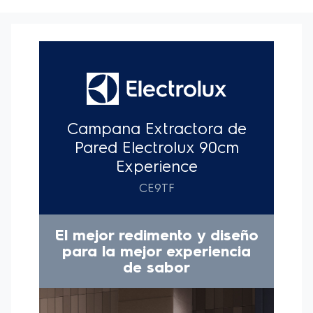
manteniendo la máxima eficiencia de succión y
filtración.
El Alto Poder de Succión ofrece un alto rendimiento
en la captación de humos y grasas durante la
preparación de tus recetas. Renueva el aire en menos
de 2 minutos y mantiene la cocina libre de olores no
deseados de forma eficaz y segura para toda tu
familia.
Para optimizar la experiencia durante la preparación
de recetas, cuenta con la Inteligencia Artificial
Hob2Hood, una gran innovación de Electrolux que
conecta automáticamente la Campana a la Placa²,
brindando una experiencia diferenciada y sin
preocupaciones, ya que el sistema identifica el uso de
la placa, el número de zonas en uso, enciende y
configura la campana automáticamente.