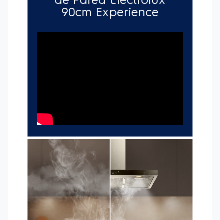
remplazarlo, garantizando un mejor rendimiento del
producto.
-Luz LED:
Te da una mayor claridad y visibilidad de
los alimentos. Al cocinar mantienes los colores
naturales de la comida. *Pruebas internas realizadas
para comparar una lámpara LED de 6000K con una
lámpara LED Electrolux de 3000K.
-Diseño de acero cepillado:
Combina lo mejor de la
resistencia del acero con la ligereza del vidrio.
-Función 2 en 1:
Cambia entre los modos extractor y
depurador, entregando más flexibilidad y versatilidad
de uso.
-Filtración dual:
Los filtros de aluminio extraíbles
capturan y retienen hasta un 75 %* de la grasa. El
filtro de carbón activado mantiene tu cocina libre de
olores no deseados. Aptos para lavavajillas.
*Resultados obtenidos en ensayos internos según la
IEC 61591.