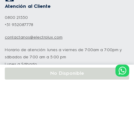
Atención al Cliente
filtro señalara que es necesario remplazarlo, 
garantizando un mejor rendimiento del 
0800 21550
+51 952087778
producto. 
contactanos@electrolux.com
-Luz LED: 
Te da una mayor claridad y 
Horario de atención: lunes a viernes de 7:00am a 7:00pm y
visibilidad de los alimentos. Al cocinar 
sábados de 7:00 am a 5:00 pm
mantienes los colores naturales de la 
Lunes a Sábado
comida. *Pruebas internas realizadas para 
No Disponible
comparar una lámpara LED de 6000K con 
una lámpara LED Electrolux de 3000K. 
Institucional
-Diseño de acero cepillado:
 Combina lo 
Soporte y Servicio Técnico
mejor de la resistencia del acero con la 
ligereza del vidrio. 
Políticas