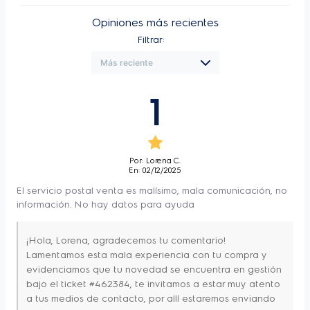
Alto
44 - 82 cm
El Alto Poder de Succión ofrece un alto 
Opiniones más recientes
Tipo de panel
Tectil
rendimiento en la captación de humos y 
Filtrar:
Ancho
89,5 cm
grasas durante la preparación de tus 
Profundo
45 cm
recetas. Renueva el aire en menos de 2 
minutos y mantiene la cocina libre de olores 
1
Peso Neto
11 kg
no deseados de forma eficaz y segura para 
Alto del producto
42,8 cm
empaquetado
toda tu familia. 
Ancho del producto
97,5 cm
Por: Lorena C.
empaquetado
En: 02/12/2025
Para optimizar la experiencia durante la 
Profundo del producto
El servicio postal venta es malísimo, mala comunicación, no
53,8 cm
preparación de recetas, cuenta con la 
empaquetado
información. No hay datos para ayuda
Inteligencia Artificial Hob2Hood, una gran 
Peso Bruto
17,8 kg
¡Hola, Lorena, agradecemos tu comentario!
innovación de Electrolux que conecta 
Potencia
300W
Lamentamos esta mala experiencia con tu compra y
automáticamente la Campana a la Placa², 
evidenciamos que tu novedad se encuentra en gestión
Filtro
Aluminio: 2 Carbon: 2
brindando una experiencia diferenciada y 
bajo el ticket #462384, te invitamos a estar muy atento
Velocidades
3
a tus medios de contacto, por allí estaremos enviando
sin preocupaciones, ya que el sistema 