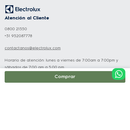
Atención al Cliente
0800 21550
CARACTERÍSTICAS:
+51 952087778
contactanos@electrolux.com
-Diseño moderno: 
La robustez del acero 
inoxidable y la sencillez del acabado en 
Horario de atención: lunes a viernes de 7:00am a 7:00pm y
sábados de 7:00 am a 5:00 pm
vidrio
Lunes a Sábado
Comprar
-Alto Poder de Succión: 
Retiene de 
manera eficiente el humo y las grasas 
durante la preparación de tus recetas, 
Institucional
garantizando que tu cocina esté libre de 
olores no deseados, y restableciendo el aire 
Soporte y Servicio Técnico
en menos de 3 minutos.