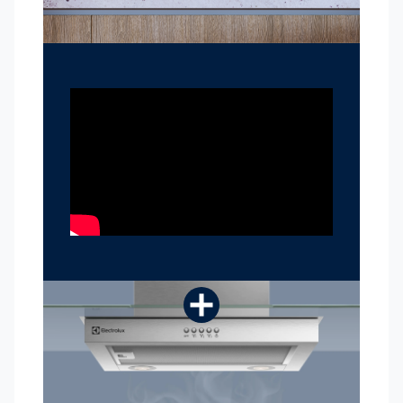
mientras cocinas
-3 Velocidades:
Ajustable en niveles bajo, medio y
alto, adaptándose a tus necesidades y recetas para
asegurar una mayor eficiencia en el funcionamiento
de tu campana
-Filtración Dual³:
Los filtros de aluminio extraíbles y
lavables capturan y retienen hasta un 80% de la
grasa. El filtro de carbón activado mantiene tu cocina
libre de olores no deseados.
-Función Dual 2 en 1:
Tu campana ofrece una doble
función 2 en 1 para adaptarse a tus necesidades.
Instálala según tu preferencia en modo de aspirado o
filtración
-Modelo (CE9VX):
ideal para cocinas y anafes de 5
a 6 quemadores.