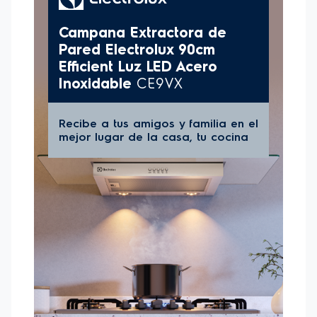
solo mejora el ambiente, sino que también
protege
tus muebles y superficies de la acumulación de
grasa
, haciendo que tu cocina se mantenga
impecable por más tiempo. El modelo es
ideal para
cocinas y estufas de 5 a 6 quemadores
.
CARACTERÍSTICAS:
-Diseño moderno:
La robustez del acero inoxidable
y la sencillez del acabado en vidrio
-Alto Poder de Succión:
Retiene de manera
eficiente el humo y las grasas durante la preparación
de tus recetas, garantizando que tu cocina esté libre
de olores no deseados, y restableciendo el aire en
menos de 3 minutos.
-Iluminación empotrada LED²:
Proporciona una
mayor claridad y visibilidad de los alimentos,
preservando los colores naturales de la comida