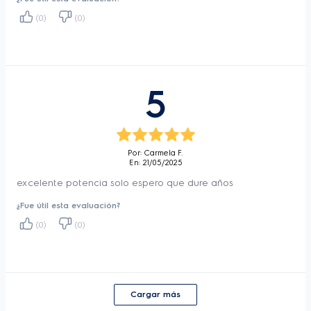
Almacenamiento
Si - Interior
(0)
(0)
accesorios
-Capacidad para 3L de polvo
 Aspira más 
Medida cable Electrico
3,5 m
suciedad en una misma bolsa recolectora de 
Nivel de Ruido
83dB
polvo, permitiendo mucho más tiempo de uso.
5
Enrollador de cable
Sí
Automatico
Boquilla
Dust Pro - Con regulacion
Velocidades
Progresivo
Por: Carmela F.
En: 21/05/2025
excelente potencia solo espero que dure años
¿Fue útil esta evaluación?
(0)
(0)
Cargar más