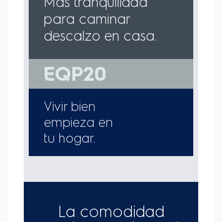
la bolsa recolectora de polvo debe ser
reemplazada, manteniendo el máximo de poder de
succión y la eficiencia de la aspirador.
-Alcance Total de 6,5m
Mayor practicidad y
autonomía, aspira más áreas con menos cambios de
tomacorrientes.
-Capacidad para 3L de polvo
Aspira más suciedad
en una misma bolsa recolectora de polvo,
permitiendo mucho más tiempo de uso.