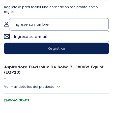
Regístrese para recibir una notificación tan pronto como
regrese
Registrar
Aspiradora Electrolux De Bolsa 3L 1800W Equipt
(EQP20)
Bienvenido nuestra tienda oficial Electrolux. Te
Ver más detalles del producto
invitamos a leer cuidadosamente todas las
especificaciones de nuestros productos, si tienes
alguna duda específica, por favor pregunta antes de
ENVÍO GRATIS
ofertar! Así podemos darte la mejor experiencia en la
compra de tus productos.