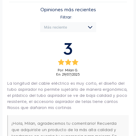
Alto
41 cm
Opiniones más recientes
Alto (embalaje)
50 cm
-Accesorios siempre 
Filtrar:
Ancho
28,5 cm
disponibles
Compartimiento integrado,más 
Ancho (embalaje)
30 cm
rapidez en la limpieza y facilidad al 
guardar. 
3
Profundo
22,7 cm
Profundo (embalaje)
32,5 cm
-1800W de Potencia
 Extremadamente 
Peso Producto
5,36 kg
eficiente. 
Por: Milan G.
Peso embalaje
6,62 kg
En: 29/07/2025
Garantia
1 Año Producto
La longitud del cable eléctrico es muy corto, el diseño del
-Filtrado Hepa + Sistema de triple 
tubo aspirador no permite sujetarlo de manera ergonómica,
Instalación Gratuita
No
el plástico del tubo aspirador se ve de baja calidad y poco
filtrado
Remueve hasta el 99,9% de los 
Capacidad
3
resistente, el accesorio aspirador de telas tiene cantos
ácaros y bacterias, proporcionando una 
filosos que dañaron mis cortinas
Tecnologia
Bagged
limpieza más eficiente y aire más saludable, 
Voltaje
220 V
¡Hola, Milan, agradecemos tu comentario! Recuerda
cuidando la salud de tu familia. 
Bateria
No
que adquiriste un producto de la más alta calidad y