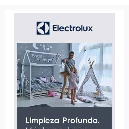
CARACTERÍSTICAS:
-Accesorios siempre disponibles
Compartimiento
integrado,más rapidez en la limpieza y facilidad al
guardar.
-1800W de Potencia
Extremadamente eficiente.
-Filtrado Hepa + Sistema de triple
filtrado
Remueve hasta el 99,9% de los ácaros y
bacterias, proporcionando una limpieza más eficiente
y aire más saludable, cuidando la salud de tu familia.
-Regulador de potencia
Máxima eficiencia en la
limpieza con ahorro de energía. Ajusta la potencia
para cada tipo de superficie a aspirar.
-Indicador de cambio de bolsa desechable
Dispositivo que cambia de color, informando cuando