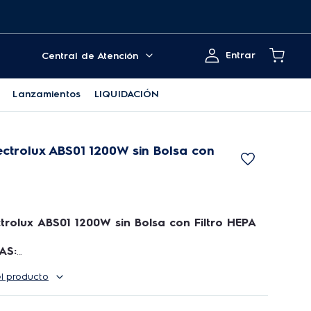
Entrar
Central de Atención
Lanzamientos
LIQUIDACIÓN
ectrolux ABS01 1200W sin Bolsa con
trolux ABS01 1200W sin Bolsa con Filtro HEPA
AS:
el producto
y agilidad con el sistema ciclónico:
La
 posee 1200W de potencia con alto poder de
consumo de energía.