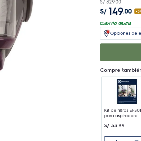
S/
329
.
00
149
S/
.
00
-Ambiente más 
-
5
impurezas, cuida
ENVÍO GRATIS
-Mayor practici
Opciones de e
-Su casa limpia
1,5 litros. Vacíe
-Aspire más áre
Compre tambié
alcance.
Kit de filtros EFS0
para aspiradora
ABS01 - ABS02 -
S/
33
.
99
ABS03