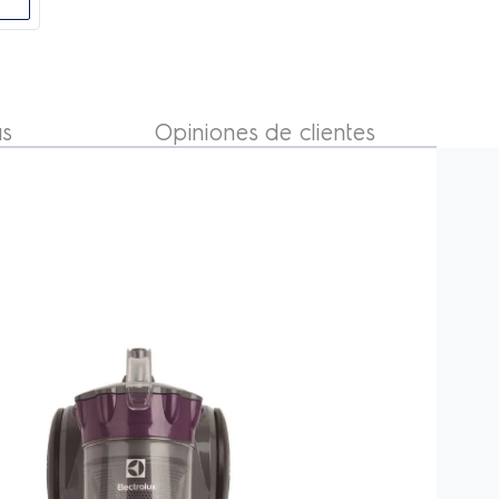
149
COMPRAR
S/
.
00
S/
329
.
00
-
54%
as
Opiniones de clientes