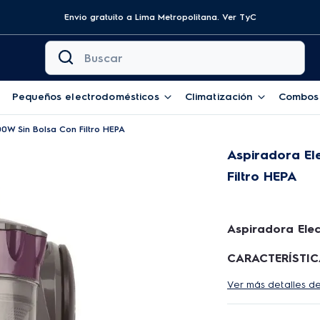
Envio gratuito a Lima Metropolitana.
Ver TyC
Buscar
Pequeños electrodomésticos
Climatización
Combos
00W Sin Bolsa Con Filtro HEPA
Aspiradora El
Filtro HEPA
Aspiradora Elec
CARACTERÍSTIC
Ver más detalles d
-Más eficiencia 
aspiradora Spin
succión y bajo 