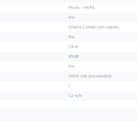
Micro - HEPA
No
Grieta Combi con cepillo
No
1,8 m
85dB
No
V500 (de proveedor)
1
1,2 w/h