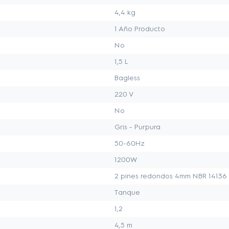
4,4 kg
1 Año Producto
No
1,5 L
Bagless
220 V
No
Gris - Purpura
50-60Hz
1200W
2 pines redondos 4mm NBR 14136
Tanque
1,2
4,5 m