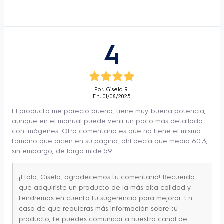
Cantidad de
4
manteniendo la frescura de los alimentos sin 
Quemadores
resecarlos. 
Capacidad Litros
70 L
4
Potencia
12000 W
Para hacer el acto de cocinar aún más 
Iluminación
Luz Interior
seguro, las 
Parrillas de Hierro 
Voltaje
220
Fundido
 otorgan estabilidad y robustez. Y 
Por: Gisela R.
3 años en el recubrimiento
Garantía
En: 01/08/2025
para hacer que la comida sea aún más 
del horno
El producto me pareció bueno, tiene muy buena potencia,
deliciosa, la 
función de Grill
 logrará un 
Tipo de panel de la
aunque en el manual puede venir un poco más detallado
Mechanic
cocina
dorado y gratinado en la superficie de los 
con imágenes. Otra comentario es que no tiene el mismo
tamaño que dicen en su página, ahí decía que media 60.3,
Alimentación de la cocina
Gas
alimentos, lo que proporcionará una textura 
sin embargo, de largo mide 59.
Tipo de quemadores
Individual
mejorada y resultados crocantes.
Alimentación del horno
Gas
¡Hola, Gisela, agradecemos tu comentario! Recuerda
que adquiriste un producto de la más alta calidad y
Capacidad del horno
70 L
tendremos en cuenta tu sugerencia para mejorar. En
Iluminacion interior
Sí
caso de que requieras más información sobre tu
producto, te puedes comunicar a nuestro canal de
CARACTERÍSTICAS:
Frecuencia
60 Hz