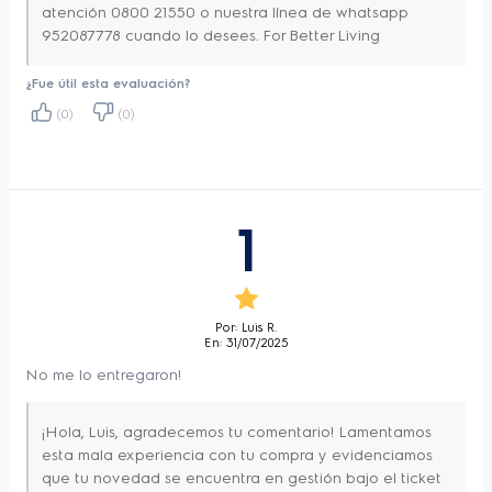
atención 0800 21550 o nuestra línea de whatsapp
Color
Silver
952087778 cuando lo desees. For Better Living
-Tecnología VaporBake:
 Cocción con vapor 
¿Fue útil esta evaluación?
que mejora 2 veces¹ más la textura y sabor, 
(0)
(0)
dejando más crocante las pastas y panes.
-Quemador Triple Llama: 
Más potencia 
con un diseño superior. Con más potencia y 
rapidez, es perfecto para ollas más grandes 
1
y hace que tus recetas sean más 
homogéneas y deliciosas.
-Vapor Regenerativo:
 Recupera el sabor y 
Por: Luis R.
En: 31/07/2025
el aroma de tus recetas mediante la cocción 
No me lo entregaron!
al vapor, sin que los alimentos se resequen.
-Parrillas de Hierro Fundido:
 Otorgan 
¡Hola, Luis, agradecemos tu comentario! Lamentamos
estabilidad y robustez a la hora de cocinar.
esta mala experiencia con tu compra y evidenciamos
que tu novedad se encuentra en gestión bajo el ticket
-Grill:
 Terminar tus recetas con la función de 