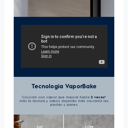
perfecto para ollas más grandes y hace que tus
recetas sean más homogéneas y deliciosas.
-Vapor Regenerativo:
Recupera el sabor y el aroma
de tus recetas mediante la cocción al vapor, sin que
los alimentos se resequen.
-Parrillas de Hierro Fundido:
Otorgan estabilidad y
robustez a la hora de cocinar.
-Grill:
Terminar tus recetas con la función de grill
logrará un dorado y gratinado en la superficie de los
alimentos, lo que proporcionará una textura mejorada
y resultados crujientes.
-Tecnología FastClean:
El interior del horno con
esmalte vitrificado evita la adherencia de suciedad,
la eliminación de grasas y restos de comida,
facilitando la limpieza.
-Botones extraíbles:
Removibles para una limpieza
sin esfuerzo
-Horno con dos estantes:
Manual y autodeslizante
que facilitan la extracción de los alimentos del horno
con practicidad y seguridad.
-Encendido Automático:
Botón de Encendido
Eléctrico para mayor practicidad y seguridad al