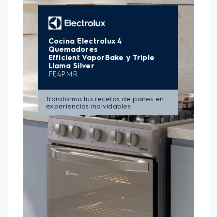
que preserva el sabor y el aroma de tus recetas
manteniendo la frescura de los alimentos sin
resecarlos.
Para hacer el acto de cocinar aún más seguro,
las
Parrillas de Hierro Fundido
otorgan estabilidad
y robustez. Y para hacer que la comida sea aún más
deliciosa, la
función de Grill
logrará un dorado y
gratinado en la superficie de los alimentos, lo que
proporcionará una textura mejorada y resultados
crocantes.
CARACTERÍSTICAS:
-Tecnología VaporBake:
Cocción con vapor que
mejora 2 veces¹ más la textura y sabor, dejando más
crocante las pastas y panes.
-Quemador Triple Llama:
Más potencia con un
diseño superior. Con más potencia y rapidez, es