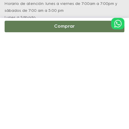
Horario de atención: lunes a viernes de 7:00am a 7:00pm y
maximizar el espacio
sábados de 7:00 am a 5:00 pm
-Luz en el horno:
 Mayor visibilidad en el 
Lunes a Sábado
proceso de cocción
Comprar
-Vidrio interno removible:
 Retire el cristal 
interno fácilmente para limpiar mejor su 
Institucional
horno     
Soporte y Servicio Técnico
Políticas
Terminos y Condiciones
Política de Privacidad y Protección de Datos
Política de Cookie