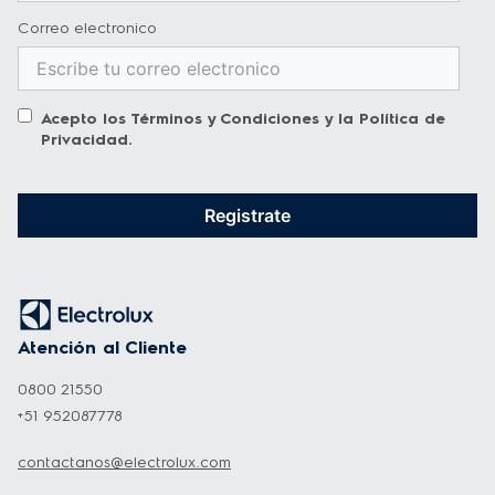
Correo electronico
Encendido Eléctrico para mayor practicidad 
y seguridad al encender las hornillas.
-Manija de puerta del horno:
 Con 
Acepto los
Términos y Condiciones
y la
Política de
acabado en alambrón, es más seguro y fácil 
Privacidad
.
de usar, además de realzar la belleza del 
diseño
Registrate
-Quemadores Sellados:
 Facilita la limpieza 
de la mesa sin acumular suciedad en la 
encimera.
-Puerta Full Glass:
 Mayor visibilidad a 
Atención al Cliente
través de la puerta del horno, sin tener que 
0800 21550
abrirla durante el proceso de cocción.
+51 952087778
-Vidrio Templado: 
Después de preparar tu 
comida, cierra la tapa de vidrio templado y 
contactanos@electrolux.com
conviértela en una mesa multifuncional para 