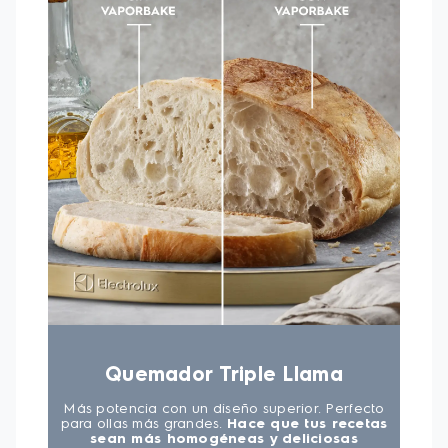
encender las hornillas.
-Manija de puerta del horno:
Con acabado en
alambrón, es más seguro y fácil de usar, además de
realzar la belleza del diseño
-Quemadores Sellados:
Facilita la limpieza de la
mesa sin acumular suciedad en la encimera.
-Puerta Full Glass:
Mayor visibilidad a través de la
puerta del horno, sin tener que abrirla durante el
proceso de cocción.
-Vidrio Templado:
Después de preparar tu comida,
cierra la tapa de vidrio templado y conviértela en
una mesa multifuncional para maximizar el espacio
-Luz en el horno:
Mayor visibilidad en el proceso de
cocción
-Vidrio interno removible:
Retire el cristal interno
fácilmente para limpiar mejor su horno