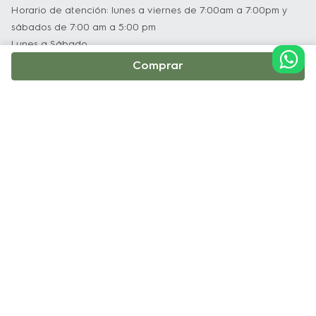
Instalación. 3. Lee atentamente el manual de 
Horario de atención: lunes a viernes de 7:00am a 7:00pm y
usuario y certificado de garantía que viene 
sábados de 7:00 am a 5:00 pm
Lunes a Sábado
con tu producto.
Comprar
Institucional
Soporte y Servicio Técnico
Políticas
Terminos y Condiciones