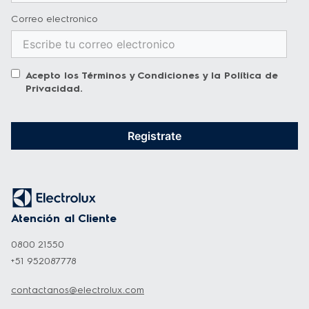
sin huecos que también facilitan la limpieza, 
Correo electronico
haciendo que el mantenimiento del horno 
sea una tarea sencilla.
Acepto los
Términos y Condiciones
y la
Política de
Privacidad
.
Recomendaciones
Registrate
1. Este producto debe ser instalado por 
personal tecnico calificado y autorizado por 
Electrolux, puedes comunicarte con nosotros 
y agendar la instalación del producto 
Atención al Cliente
2. Para la instalación del producto puedes 
0800 21550
necesitar de algunos accesorios que deben 
+51 952087778
ser adquiridos por el cliente, y que no están 
contactanos@electrolux.com
incluidos en el valor del producto y/o 