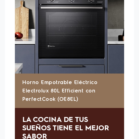
La cavidad esmaltada evita la acumulación de
grasa y facilita la eliminación de manchas,
asegurando una limpieza rápida y eficiente.
Además de un diseño moderno, el Horno Empotrable
Eléctrico Electrolux 80L (OE8EL) posee cavidad con
esquinas redondeadas y sin huecos que también
facilitan la limpieza, haciendo que el mantenimiento
del horno sea una tarea sencilla.
Recomendaciones
1. Este producto debe ser instalado por personal
tecnico calificado y autorizado por Electrolux,
puedes comunicarte con nosotros y agendar la
instalación del producto
2. Para la instalación del producto puedes necesitar
de algunos accesorios que deben ser adquiridos por
el cliente, y que no están incluidos en el valor del