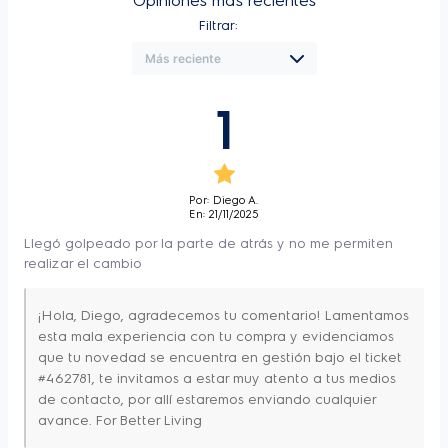
Opiniones más recientes
Filtrar:
Ancho
59,6 cm
La cavidad sellada del horno, evita la 
Vidrio Removible
Si
pérdida de calor y proporciona mejores 
resultados de cocción y eficiencia. 
Profundo
61,3 cm
1
Puerta Removible
Si
El horno aún cuenta con un práctico 
Peso Neto
24,8 kg
Temporizador mecánico, que te permite 
Alto del producto
66,7 cm
Por: Diego A.
empaquetado
tener un control preciso de los tiempos de 
En: 21/11/2025
Alto del Nicho
60,2 cm
cocción, apagando automático. 
Llegó golpeado por la parte de atrás y no me permiten
realizar el cambio
Ancho del producto
64,4 cm
empaquetado
Disfruta de tus recetas favoritas con la 
¡Hola, Diego, agradecemos tu comentario! Lamentamos
Ancho del Nicho
57.6 cm
función Grill, que permite terminar recetas 
esta mala experiencia con tu compra y evidenciamos
Profundo del producto
que tu novedad se encuentra en gestión bajo el ticket
crujientes, doradas y deliciosas. 
67 cm
empaquetado
#462781, te invitamos a estar muy atento a tus medios
de contacto, por allí estaremos enviando cualquier
Profundo del Nicho
60 cm
La función Mantener Aquecido mejora el 
avance. For Better Living
Peso Bruto
25,8 kg