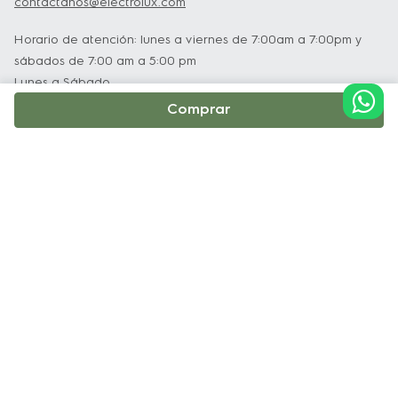
contactanos@electrolux.com
Horario de atención: lunes a viernes de 7:00am a 7:00pm y
sábados de 7:00 am a 5:00 pm
Lunes a Sábado
Comprar
Institucional
Soporte y Servicio Técnico
Políticas
Terminos y Condiciones
Política de Privacidad y Protección de Datos