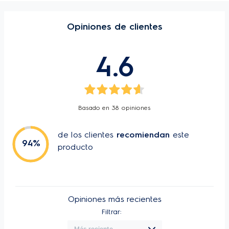
Manuales y
guías
Color
Negro
Opiniones de clientes
Altura
9 cm
Anchura
23 cm
4.6
Profundidad
22 cm
Peso Neto (Kg)
1,4 Kg
Voltage
220V / 60Hz
Basado en
38
opiniones
Garantia
1 Año
Altura del embalaje
12 cm
de los clientes
recomiendan
este
94
%
producto
Ancho del embalaje
25,5 cm
Profundidad del
25,2 cm
embalaje
Opiniones más recientes
Filtrar: