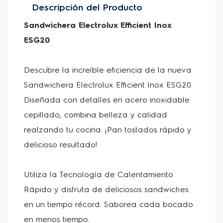
La seguridad de toda la familia es una prioridad,
Descripción del Producto
cuenta con un mango de aislamiento térmico,
diseñado para prevenir accidentes durante su uso.
Sandwichera Electrolux Efficient Inox 
ESG20
Simplifica tu rutina diaria almacenando la
sandwichera de forma vertical en cualquier espacio
disponible y manteniendo tu hogar ordenado.
Descubre la increíble eficiencia de la nueva 
Además, para una mejor organización incluye enrolla
Sandwichera Electrolux Efficient Inox ESG20. 
cables con sistema de cierre.
Diseñada con detalles en acero inoxidable 
cepillado, combina belleza y calidad 
realzando tu cocina. ¡Pan tostados rápido y 
delicioso resultado! 
Utiliza la Tecnología de Calentamiento 
Rápido y disfruta de deliciosos sandwiches 
en un tiempo récord. Saborea cada bocado 
en menos tiempo. 