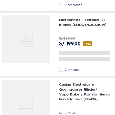
Comparar
Microondas Electrolux 17L
Blanco (EMDO17S2GSRUW)
S/
359
.
00
S/
199
.
00
-
44%
Comparar
Cocina Electrolux 6
Quemadores Efficient
VaporBake y Parrilla Hierro
Fundido Inox (FE6ISR)
S/
1799
.
00