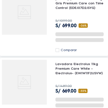
Gris Premium Care con Time
Control (EDEJ07D2JSYG)
S/
1099
.
00
S/
699
.
00
-
36%
Comparar
Lavadora Electrolux 11kg
Premium Care White -
Electrolux- (EWIW11F2USVW)
S/
1489
.
00
S/
669
.
00
-
55%