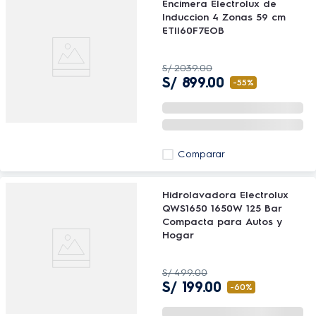
Encimera Electrolux de
Induccion 4 Zonas 59 cm
ETII60F7EOB
S/
2039
.
00
S/
899
.
00
-
55%
Comparar
Hidrolavadora Electrolux
QWS1650 1650W 125 Bar
Compacta para Autos y
Hogar
S/
499
.
00
S/
199
.
00
-
60%