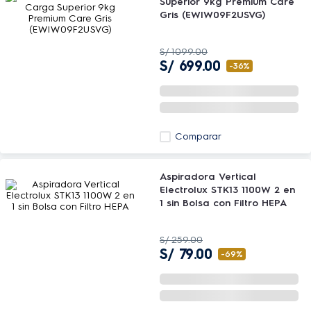
Superior 9kg Premium Care
Gris (EWIW09F2USVG)
S/
1099
.
00
S/
699
.
00
-
36%
Comparar
Aspiradora Vertical
Electrolux STK13 1100W 2 en
1 sin Bolsa con Filtro HEPA
S/
259
.
00
S/
79
.
00
-
69%