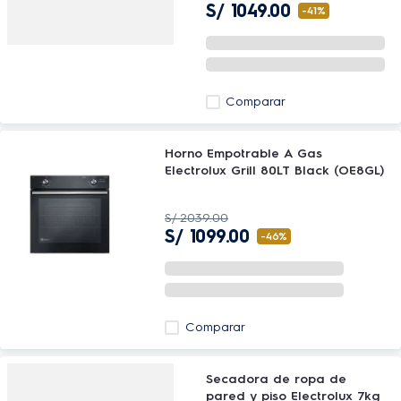
S/
1049
.
00
-
41%
Comparar
Horno Empotrable A Gas
Electrolux Grill 80LT Black (OE8GL)
S/
2039
.
00
S/
1099
.
00
-
46%
Comparar
Secadora de ropa de
pared y piso Electrolux 7kg