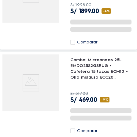
S/
1998
.
00
S/
1899
.
00
-
4%
Comparar
Combo: Microondas 25L
EMDO25S2GSRUG +
Cafetera 15 tazas ECM10 +
Olla multiuso ECC20
Electrolux
S/
517
.
00
S/
469
.
00
-
9%
Comparar