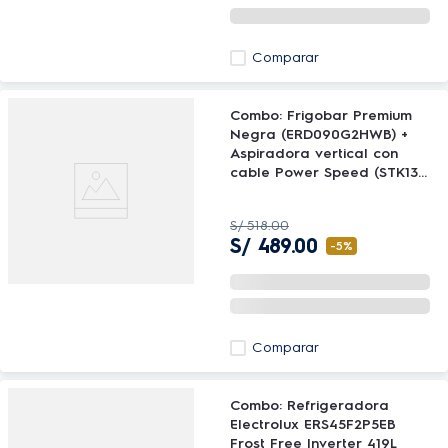
Comparar
Combo: Frigobar Premium
Negra (ERD090G2HWB) +
Aspiradora vertical con
cable Power Speed (STK13)
Electrolux
S/
518
.
00
S/
489
.
00
-
5%
Comparar
Combo: Refrigeradora
Electrolux ERS45F2P5EB
Frost Free Inverter 419L