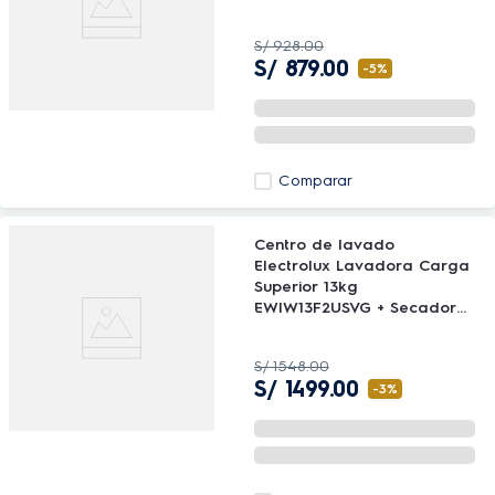
Electrolux
S/
928
.
00
S/
879
.
00
-
5%
Comparar
Centro de lavado
Electrolux Lavadora Carga
Superior 13kg
EWIW13F2USVG + Secadora
de ropa 7Kg EDEJ07D2JSYG
S/
1548
.
00
S/
1499
.
00
-
3%