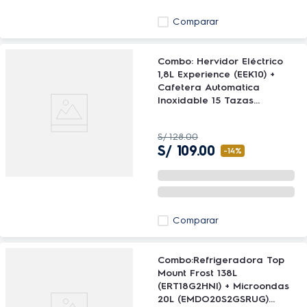
Comparar
Combo: Hervidor Eléctrico
1,8L Experience (EEK10) +
Cafetera Automatica
Inoxidable 15 Tazas
expresso (ECM10) Electrolux
S/
128
.
00
S/
109
.
00
-
14%
Comparar
Combo:Refrigeradora Top
Mount Frost 138L
(ERT18G2HNI) + Microondas
20L (EMDO20S2GSRUG)