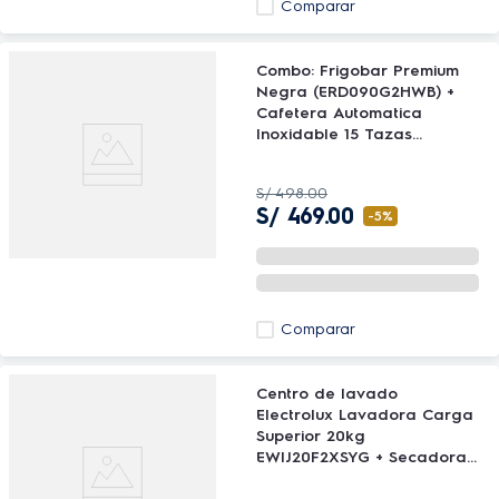
Comparar
Combo: Frigobar Premium
Negra (ERD090G2HWB) +
Cafetera Automatica
Inoxidable 15 Tazas
expresso (ECM10) Electrolux
S/
498
.
00
S/
469
.
00
-
5%
Comparar
Centro de lavado
Electrolux Lavadora Carga
Superior 20kg
EWIJ20F2XSYG + Secadora
de ropa 7Kg EDEJ07D2JSYG