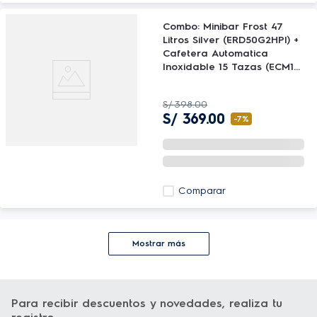
Combo: Minibar Frost 47
Litros Silver (ERD50G2HPI) +
Cafetera Automatica
Inoxidable 15 Tazas (ECM10)
Electrolux
S/
398
.
00
S/
369
.
00
-
7%
Comparar
Mostrar más
Para recibir descuentos y novedades, realiza tu