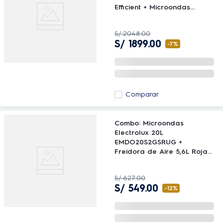
Efficient + Microondas
Freestanding Eléctrico 25L
EMDY25S2MXB
S/
2048
.
00
S/
1899
.
00
-
7%
Comparar
Combo: Microondas
Electrolux 20L
EMDO20S2GSRUG +
Freidora de Aire 5,6L Roja
1400W EAF41 + Licuadora 5
velocidades 700w EBS30
S/
627
.
00
S/
549
.
00
-
12%