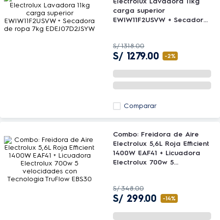
Electrolux Lavadora 11kg
carga superior
EWIW11F2USVW + Secadora
de ropa 7kg EDEJ07D2JSYW
S/
1318
.
00
S/
1279
.
00
-
2%
Comparar
Combo: Freidora de Aire
Electrolux 5,6L Roja Efficient
1400W EAF41 + Licuadora
Electrolux 700w 5
velocidades con Tecnologia
TruFlow EBS30
S/
348
.
00
S/
299
.
00
-
14%